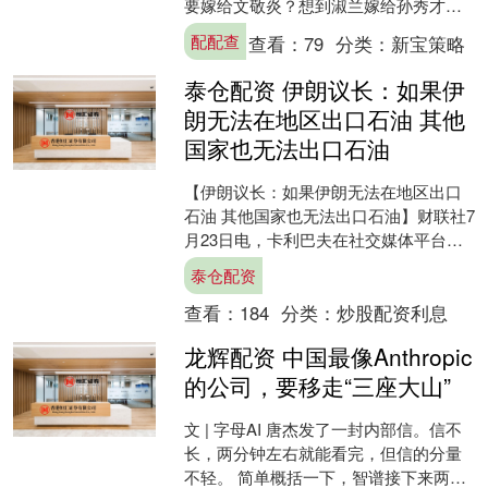
要嫁给文敬炎？想到淑兰嫁给孙秀才后
的生活，就为她捏了一把汗。 文敬炎何
配配查
查看：
79
分类：
新宝策略
许人也？他本来是盛纮....
泰仓配资 伊朗议长：如果伊
朗无法在地区出口石油 其他
国家也无法出口石油
【伊朗议长：如果伊朗无法在地区出口
石油 其他国家也无法出口石油】财联社7
月23日电，卡利巴夫在社交媒体平台发
文说，这场战争的逻辑十分明确，即“要
泰仓配资
么所有人都有，要....
查看：
184
分类：
炒股配资利息
龙辉配资 中国最像Anthropic
的公司，要移走“三座大山”
文 | 字母AI 唐杰发了一封内部信。信不
长，两分钟左右就能看完，但信的分量
不轻。 简单概括一下，智谱接下来两年