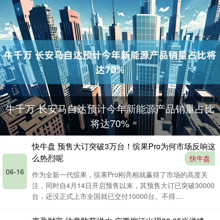
牛千万 长安马自达预计今年新能源产品销量占比
将达70%
快牛盘 预售大订突破3万台！缤果Pro为何市场反响这
么热烈呢
快牛盘
06-16
作为全新一代缤果，缤果Pro刚亮相就赢得了市场的高度关
注，同时自4月14日开启预售以来，其预售大订已突破30000
台，还没正式上市全国就已交付10000台。不得....