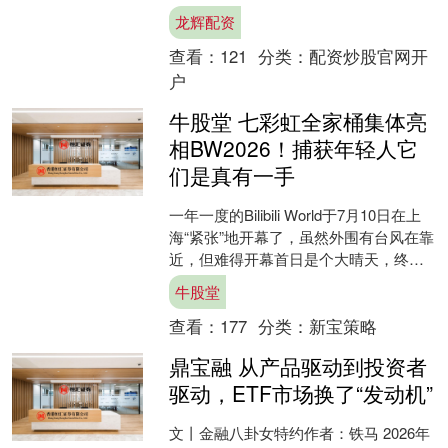
要启动“Touch High（摸高）计划”，把
龙辉配资
资....
查看：
121
分类：
配资炒股官网开
户
牛股堂 七彩虹全家桶集体亮
相BW2026！捕获年轻人它
们是真有一手
一年一度的Bilibili World于7月10日在上
海“紧张”地开幕了，虽然外围有台风在靠
近，但难得开幕首日是个大晴天，终于
没有像往年那样办成Bilibili....
牛股堂
查看：
177
分类：
新宝策略
鼎宝融 从产品驱动到投资者
驱动，ETF市场换了“发动机”
文丨金融八卦女特约作者：铁马 2026年