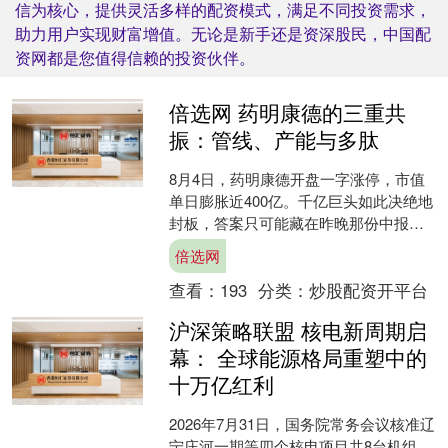
信为核心，提供灵活多样的配资模式，满足不同投资需求，
助力用户实现财富增值。无论是新手还是资深股民，中国配
资网都是您值得信赖的投资伙伴。
倍选网 药明康德的三重共
振：管线、产能与多肽
8月4日，药明康德开盘一字涨停，市值
单日膨胀近400亿。千亿巨头如此决绝地
封板，答案只可能藏在昨晚那份中报
里。 值得问的不是业绩好不好——营收
倍选网
近290亿、利润破....
查看：
193
分类：
炒股配资开平台
沪深策略联盟 核电新周期启
幕： 全球能源格局重塑中的
十万亿红利
2026年7月31日，国务院常务会议核准辽
宁庄河一期等四个核电项目共8台机组，