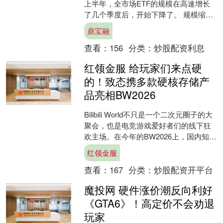
上半年，全市场ETF的规模在高速增长
了几个季度后，开始下降了。 规模缩水
的另一面，是科技主题ETF逆势爆发，
鼎宝融
头部机构座次....
查看：
156
分类：
炒股配资利息
红领金服 给玩家们来点硬
的！致态携多款硬核存储产
品亮相BW2026
Bilibili World不只是一个二次元圈子的大
聚会，也是电竞游戏爱好者们的线下狂
欢主场。在今年的BW2026上，国内知名
存储品牌致态就给大家带来了不少过
红领金服
硬....
查看：
167
分类：
炒股配资开平台
魔投网 硬件涨价潮反向利好
《GTA6》！高定价不会劝退
玩家