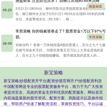
惠盈财富 注意防范洪水 广西柳江出现80.65米洪峰
惠盈财富
5月21日12时00分，柳州市防汛抗旱指挥部发布柳江河汛情公
05-23
告：柳江柳州水文站于5月21日11时05分出现80.65米的洪峰
水位，未超警戒水位（82.5米），相....
常胜策略 你的钱被谁卷走了? 股票资金1万以下97%亏
损,
常胜策略
06-09
你敢信吗？ 拿着一万块钱闯荡A股的普通人，百分之九十七最
后都亏得血本无归。 但那些拿着五百万以上大资金进场的富
人，百分之九十却能稳稳赚钱。 股市难道真的是富人的....
新宝策略
新宝策略|炒股配资开平台|配资炒股官网开户|炒股配资利息
中国配资网是专业的股票配资服务平台，致力于为广大投资
者提供安全、高效的资金支持和优质的配资服务。网站首页
内容涵盖最新的股市资讯、配资方案、风险提示以及操作指
南，帮助用户快速了解配资流程，掌握投资技巧。平台以诚