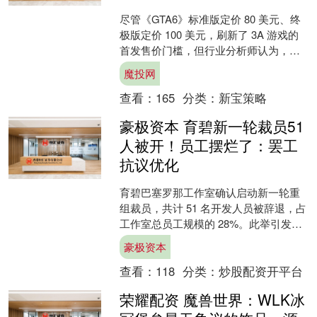
尽管《GTA6》标准版定价 80 美元、终
极版定价 100 美元，刷新了 3A 游戏的
首发售价门槛，但行业分析师认为，当
前游戏硬件普涨的市场环境，反而会让
魔投网
这款游....
查看：
165
分类：
新宝策略
豪极资本 育碧新一轮裁员51
人被开！员工摆烂了：罢工
抗议优化
育碧巴塞罗那工作室确认启动新一轮重
组裁员，共计 51 名开发人员被辞退，占
工作室总员工规模的 28%。此举引发员
工强烈反对，游戏行业工人工会协调委
豪极资本
员会宣布组织系....
查看：
118
分类：
炒股配资开平台
荣耀配资 魔兽世界：WLK冰