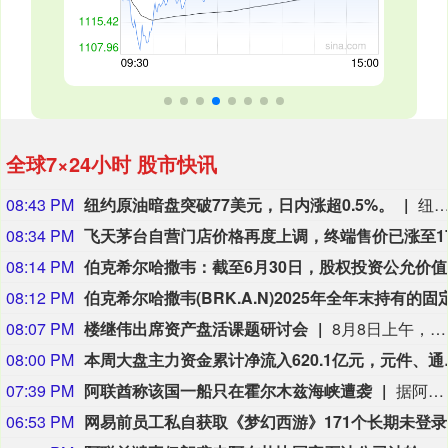
全球7×24小时 股市快讯
08:43 PM
纽约原油暗盘突破77美元，日内涨超0.5%。
纽约原油暗盘突破77美元，日内涨超0.
08:34 PM
08:14 PM
伯克希尔
08:12 PM
08:07 PM
楼继伟出席资产盘活课题研讨会
8月8日上午，全球财富管理论坛在京召开“地方国有存量资产盘活进展、难点与策略”课题研讨会，楼继伟出席会议并做总结发言。楼继伟在发言中表示，盘活国有资产既是近期的当务之急，也是一项长期性的战略任务。当前我国GDP平减指数阶段性承压走低，财政维持紧平衡格局的压力持续攀升；我国税收结构以间接税为主体，税收收入增速显著弱于名义GDP增速，财政内生增收动能受限。叠加土地财政收入大幅收缩，地方隐性债务化解、长期限国债常态化发行带来的利息支出刚性上涨，收支两端压力持续凸显。综合多重现实约束来看，国有存量资产盘活并非短期应急手段，而是一项需要常态化、长效化推进的重点工作。（全球财富管理论坛）
08:00 PM
本周大盘主力资金累计净流入
07:39 PM
阿联酋称该国一船只在霍尔木兹海峡遭袭
据阿联酋通讯社8月8日报道，阿布扎比国家石油公司证实，该公司一艘船只当天凌晨在通过霍尔木兹海峡时遭导弹袭击。阿布扎比国家石油公司说，袭击未造成人员受伤，目前局面可控。该公司并未提供遭袭船只具体类型、导弹来源以及船只受损情况等更多细节。（新华社）
06:53 PM
网易