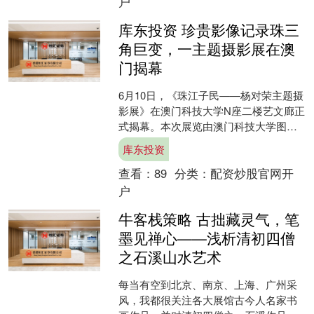
户
库东投资 珍贵影像记录珠三
角巨变，一主题摄影展在澳
门揭幕
6月10日，《珠江子民——杨对荣主题摄
影展》在澳门科技大学N座二楼艺文廊正
式揭幕。本次展览由澳门科技大学图书
馆（以下简称“澳科大图书馆”）、澳门影
库东投资
像馆、广东省立....
查看：
89
分类：
配资炒股官网开
户
牛客栈策略 古拙藏灵气，笔
墨见禅心——浅析清初四僧
之石溪山水艺术
每当有空到北京、南京、上海、广州采
风，我都很关注各大展馆古今人名家书