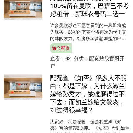
100%留在曼联，巴萨已不考
虑租借！新球衣号码二选一
许多曼联球迷不愿意看到的一幕即将成
为现实，28岁的下赛季将再次为卡里克
的球队效力。红魔妖星梦想加盟的巴
萨，已经不会再对他感兴趣，即便夏窗
海会配资
最后时刻有机会压哨租借，....
查看：
62
分类：
配资炒股官网开
户
配配查 《知否》很多人不明
白：都是下嫁，为什么淑兰
嫁给孙秀才，被磋磨得过不
下去；而如兰嫁给文敬炎，
却过得很幸福？
大家好，我是暖暖，这是我重刷《知
否》写的第7篇剧评。 《知否》看到如兰