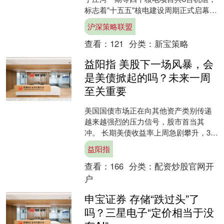
标志着"十五五"核电建设周期正式启幕。
"十四五"期间中国累计核准46台核电机组
沪深策略联盟
（....
查看：
121
分类：
新宝策略
益阳指 美股下一场风暴，会
是美债掀起的吗？未来一周
至关重要
美国国债市场正在向其他资产类别传递
越来越强烈的压力信号，股市首当其
冲。 长期美债收益率上周急剧攀升，30
年期国债收益率触及2007年以来最高水
益阳指
平，10年期国债收....
查看：
166
分类：
配资炒股官网开
户
申宝证券 存储“跌过头”了
吗？三星电子“定价相当于没