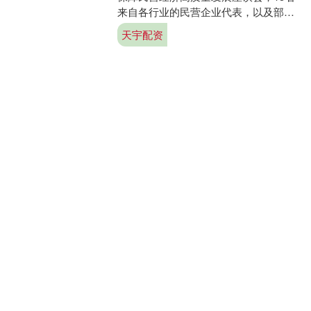
来自各行业的民营企业代表，以及部分
人大代表、政协委员齐聚一堂，围绕企
天宇配资
业发展中面临的司法....
查看：
132
分类：
新宝策略
话题标签
云管家
天宇配资
海会配资
贵盈配资
快牛盘
牛客栈策略
粤友钱配资
趣投顾
申宝证券
牛盈宝