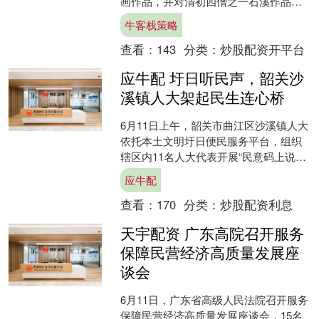
画作品，并对清初四僧之一石溪作品有
所偏爱，每当欣赏其作品时都细细品
牛客栈策略
味。 石溪，位列清初四僧，....
查看：
143
分类：
炒股配资开平台
应牛配 圩日听民声，韶关沙
溪镇人大架起民生连心桥
6月11日上午，韶关市曲江区沙溪镇人大
依托本土文明圩日便民服务平台，组织
辖区内11名人大代表开展“民意码上说、
实事码上办”主题便民接访活动，创新打
应牛配
造“线下圩日接....
查看：
170
分类：
炒股配资利息
天宇配资 广东高院召开服务
保障民营经济高质量发展座
谈会
6月11日，广东省高级人民法院召开服务
保障民营经济高质量发展座谈会，15名