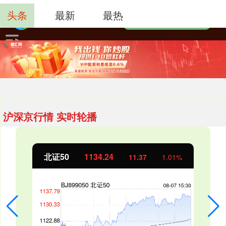
头条
最新
最热
沪深京行情 实时轮播
创业板指
3563.12
47.56
1.35%