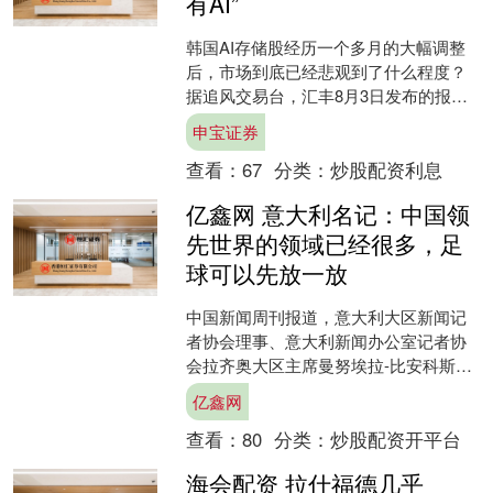
有AI”
韩国AI存储股经历一个多月的大幅调整
后，市场到底已经悲观到了什么程度？
据追风交易台，汇丰8月3日发布的报告
没有继续讨论"市盈率是否便宜"，而是....
申宝证券
查看：
67
分类：
炒股配资利息
亿鑫网 意大利名记：中国领
先世界的领域已经很多，足
球可以先放一放
中国新闻周刊报道，意大利大区新闻记
者协会理事、意大利新闻办公室记者协
会拉齐奥大区主席曼努埃拉-比安科斯皮
诺在接受中新社记者采访时表示：“中国
亿鑫网
领先世界的领域已经很....
查看：
80
分类：
炒股配资开平台
海会配资 拉什福德几乎