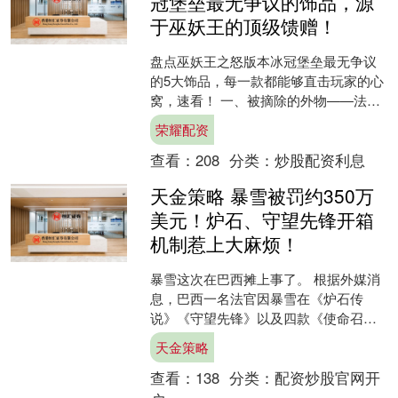
冠堡垒最无争议的饰品，源
于巫妖王的顶级馈赠！
盘点巫妖王之怒版本冰冠堡垒最无争议
的5大饰品，每一款都能够直击玩家的心
窝，速看！ 一、被摘除的外物——法系
输出的天花板级神装 由腐面掉落的被摘
荣耀配资
除的外物，绝对是I....
查看：
208
分类：
炒股配资利息
天金策略 暴雪被罚约350万
美元！炉石、守望先锋开箱
机制惹上大麻烦！
暴雪这次在巴西摊上事了。 根据外媒消
息，巴西一名法官因暴雪在《炉石传
说》《守望先锋》以及四款《使命召
唤》作品中向未成年人销售开箱类随机
天金策略
奖励内容，对暴雪处以约35....
查看：
138
分类：
配资炒股官网开